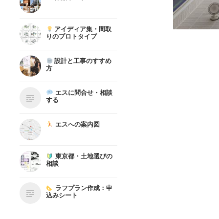
アイディア集・間取
りのプロトタイプ
設計と工事のすすめ
方
エスに問合せ・相談
する
エスへの案内図
東京都・土地選びの
相談
ラフプラン作成：申
込みシート