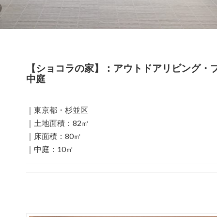
【ショコラの家】：アウトドアリビング・
中庭
｜東京都・杉並区
｜土地面積：82㎡
｜床面積：80㎡
｜中庭：10㎡